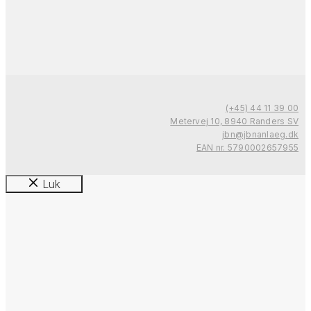
(+45) 44 11 39 00
Metervej 10, 8940 Randers SV
jbn@jbnanlaeg.dk
EAN nr. 5790002657955
Luk