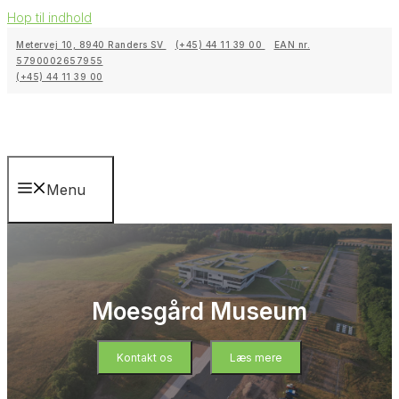
Hop til indhold
Metervej 10, 8940 Randers SV
(+45) 44 11 39 00
EAN nr.
5790002657955
(+45) 44 11 39 00
Menu
Moesgård Museum
Kontakt os
Læs mere