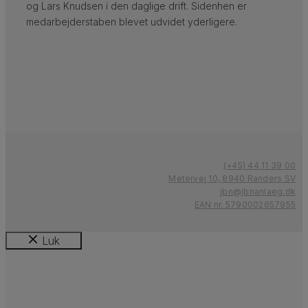
og Lars Knudsen i den daglige drift. Sidenhen er
medarbejderstaben blevet udvidet yderligere.
(+45) 44 11 39 00
Metervej 10, 8940 Randers SV
jbn@jbnanlaeg.dk
EAN nr. 5790002657955
Luk