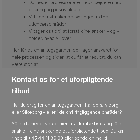
Du møder professionelle medarbejdere med
erfaring og positiv tilgang
Vi finder nytænkende løsninger til dine
udendørsområder
Vi tager os tid til at forstå dine ønsker – og vi
holder, hvad vi lover
Her får du en anlægsgartner, der tager ansvaret for
hele processen og sikrer, at du får et resultat, du kan
være stolt af.
Kontakt os for et uforpligtende
tilbud
Har du brug for en anlægsgartner i Randers, Viborg
eller Silkeborg – eller i de omkringliggende områder?
Så er du meget velkommen til at
kontakte os
og få en
snak om dine ønsker og et uforpligtende tilbud. Du kan
ringe til
+45 44 11 39 00
eller sende en mail til