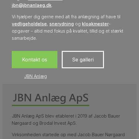
jbn@jbnanlaeg.dk
.
Vi hjælper dig gerne med alt fra anlægning af have til
vedligeholdelse
,
snerydning
og
kloakmester
-
opgaver – altid med fokus på kvalitet, tillid og et stærkt
samarbejde.
Kontakt os
Se galleri
JBN Anlæg
JBN Anlæg ApS blev etableret i 2019 af Jacob Bauer
Nørgaard og Brodal Invest ApS.
Virksomheden startede op med Jacob Bauer Nørgaard