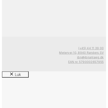
(+45) 44 11 39 00
Metervej 10, 8940 Randers SV
jbn@jbnanlaeg.dk
EAN nr. 5790002657955
Luk