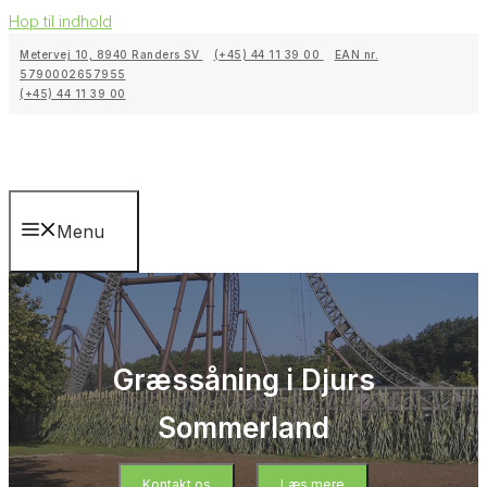
Hop til indhold
Metervej 10, 8940 Randers SV
(+45) 44 11 39 00
EAN nr.
5790002657955
(+45) 44 11 39 00
Menu
Græssåning i Djurs
Sommerland
Kontakt os
Læs mere