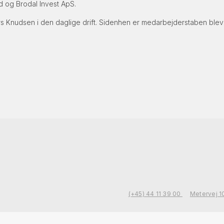
 og Brodal Invest ApS.
Knudsen i den daglige drift. Sidenhen er medarbejderstaben bleve
(+45) 44 11 39 00
Metervej 1