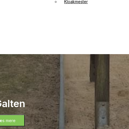
Kloakmester
Galten
æs mere