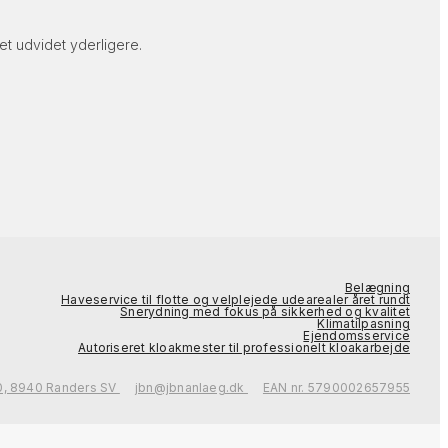
t udvidet yderligere.
Belægning
Haveservice til flotte og velplejede udearealer året rundt
Snerydning med fokus på sikkerhed og kvalitet
Klimatilpasning
Ejendomsservice
Autoriseret kloakmester til professionelt kloakarbejde
0, 8940 Randers SV
jbn@jbnanlaeg.dk
EAN nr. 5790002657955