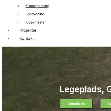
Klimatilpasning
Snerydning
Kloakmester
Projekter
Kontakt
Legeplads, 
Kontakt os
L