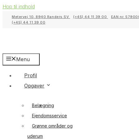
Hop til indhold
Metervej 10, 8940 Randers SV
(+45) 44 11 39 00
EAN nr. 5790
(+45) 44 11 39 00
Menu
Profil
Opgaver
Belægning
Ejendomsservice
Grønne områder og
uderum