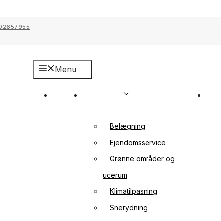
002657955
Menu
Profil
Opgaver
Pr
Belægning
Ejendomsservice
Grønne områder og
uderum
Klimatilpasning
Snerydning